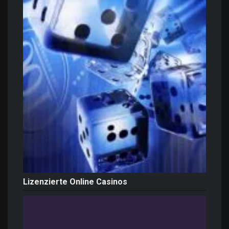
Lizenzierte Online Casinos