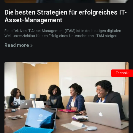
Die besten Strategien für erfolgreiches IT-
Asset-Management
Ein effektives IT-Asset-Management (ITAM) ist in der heutigen digitalen
Welt unverzichtbar für den Erfolg eines Unternehmens. ITAM steigert ...
Read more »
Technik