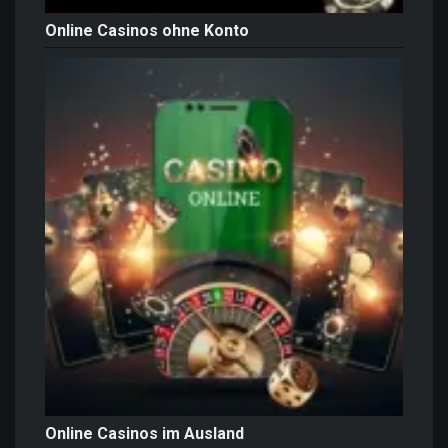
Online Casinos ohne Konto
Online Casinos im Ausland