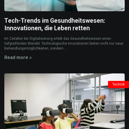
Tech-Trends im Gesundheitswesen:
Innovationen, die Leben retten
Im Zeitalter der Digitalisierung erlebt das Gesundheitswesen einen
tiefgreifenden Wandel. Technologische Innovationen bieten nicht nur neue
Behandlungsmöglichkeiten, sondern ...
Read more »
Technik