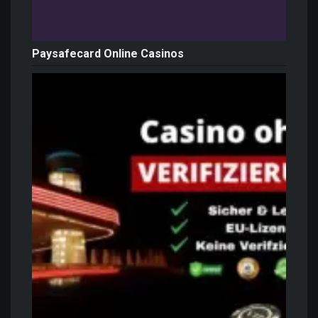
Paysafecard Online Casinos