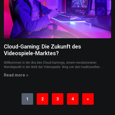
Cloud-Gaming: Die Zukunft des
Videospiele-Marktes?
Willkommen in der Ära des Cloud-Gamings, einem revolutionären
Wendepunkt in der Welt der Videospiele. Weg von den traditionellen ...
Read more »
1
2
3
4
»