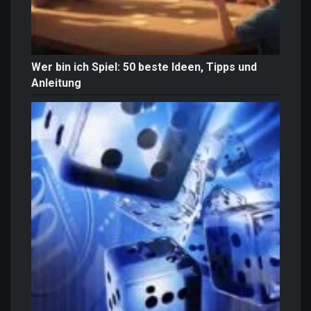
Wer bin ich Spiel: 50 beste Ideen, Tipps und
Anleitung