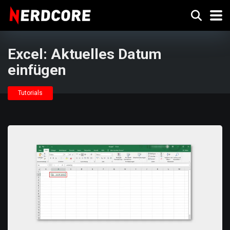
Excel: Aktuelles Datum
einfügen
Tutorials