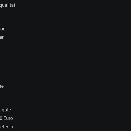
qualität
Ton
er
he
t gute
00 Euro
efer in