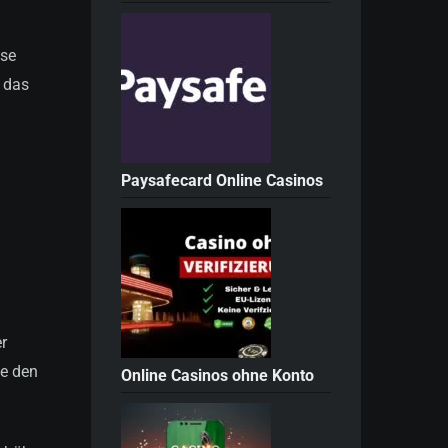
ese
t das
Paysafecard Online Casinos
r
ie den
Online Casinos ohne Konto