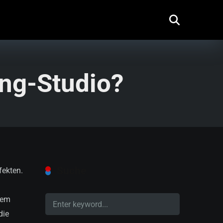
ng-Studio?
Suche
fekten.
uem
die