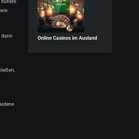
h höhere
 wie
e dann
Online Casinos im Ausland
ließen,
hiedene