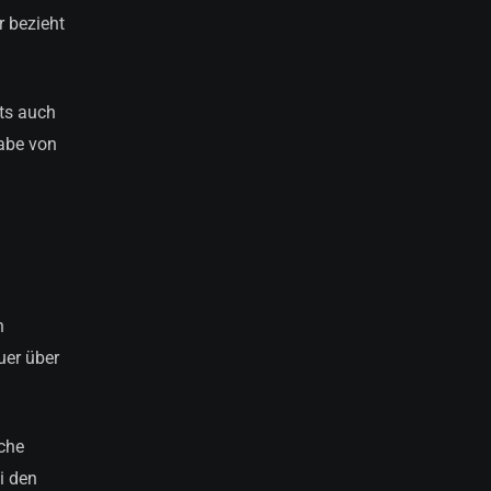
r bezieht
ts auch
gabe von
n
uer über
iche
i den