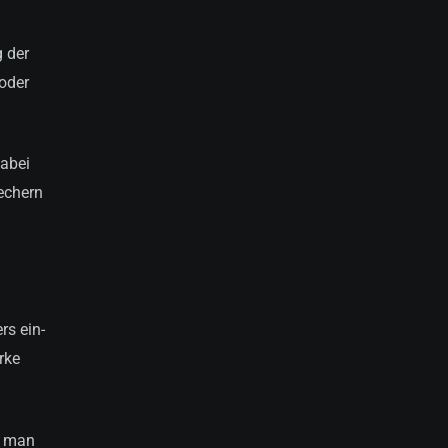
g der
 oder
dabei
rechern
rs ein-
rke
n man