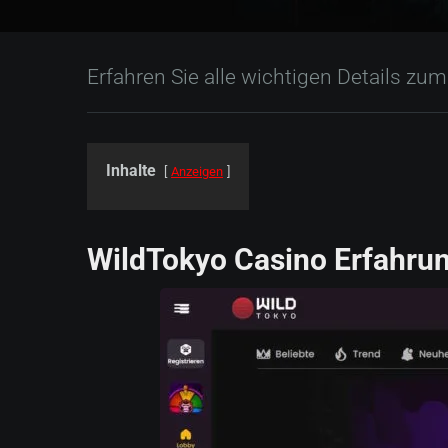
Erfahren Sie alle wichtigen Details zu
Inhalte
Anzeigen
WildTokyo Casino Erfahru