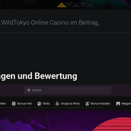
m WildTokyo Online Casino im Beitrag,
ngen und Bewertung