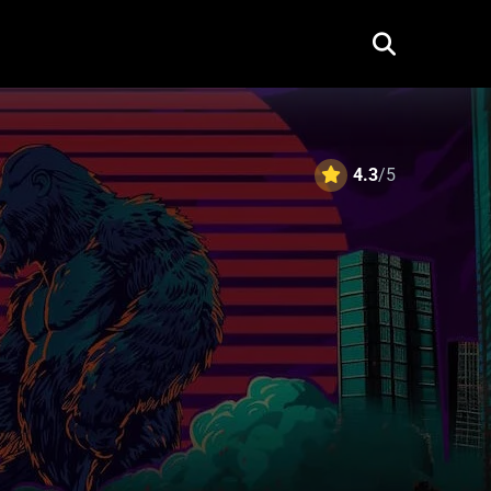
4.3
/5