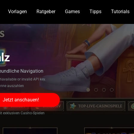
Vorlagen
Ratgeber
Games
Tipps
Tutorials
lz
eundliche Navigation
unavailable or invalid API key.
inne auszahlen
Jetzt anschauen!
it exklusiven Casino-Spielen