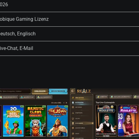
026
obique Gaming Lizenz
eutsch, Englisch
ive-Chat, E-Mail