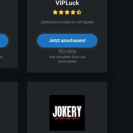
VIPLuck
Zahlreiche Vorteile für VIP-Spieler
Jetzt anschauen!
T&Cs Apply
en
Alle aktuellen Slots als
Demospiele