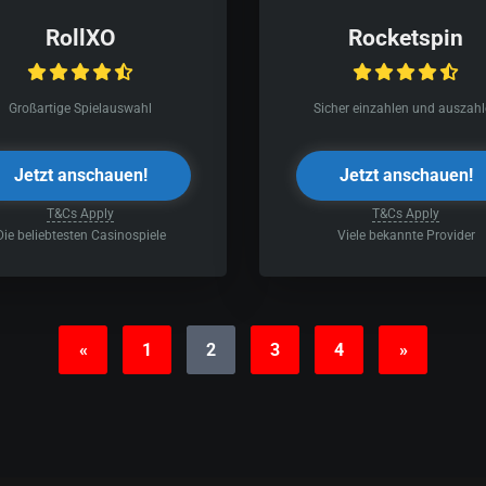
RollXO
Rocketspin
Großartige Spielauswahl
Sicher einzahlen und auszah
Jetzt anschauen!
Jetzt anschauen!
T&Cs Apply
T&Cs Apply
Die beliebtesten Casinospiele
Viele bekannte Provider
«
1
2
3
4
»