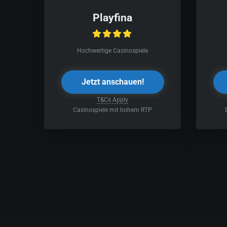
Playfina
Hochwertige Casinospiele
Jetzt anschauen!
T&Cs Apply
Casinospiele mit hohem RTP