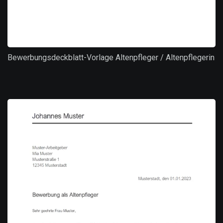
Bewerbungsdeckblatt-Vorlage Altenpfleger / Altenpflegerin