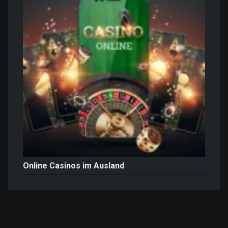
Online Casinos im Ausland