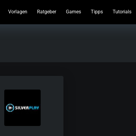
Vorlagen
Ratgeber
Games
Tipps
Tutorials